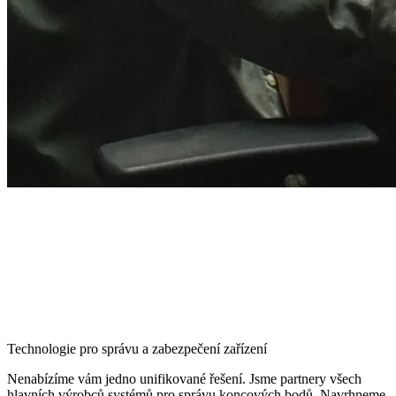
Technologie pro správu a zabezpečení zařízení
Nenabízíme vám jedno unifikované řešení. Jsme partnery všech
hlavních výrobců systémů pro správu koncových bodů. Navrhneme