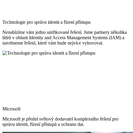
a ulehčíme jim spolupráci.
Správa identit a řízení přístupu
Ať už se jedná o zaměstnance či zákazníky, zajistíme vám
bezpečnou správu identit uživatelů, jednotný přístup ke všem
systémům a aplikacím, automatizované přidělování a správu licencí
a další související služby.