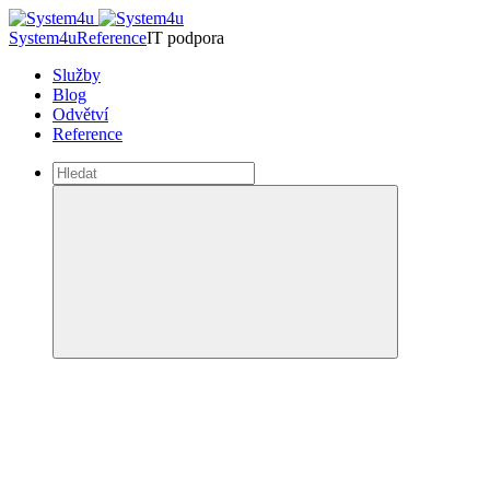
System4u
Reference
IT podpora
Služby
Blog
Odvětví
Reference