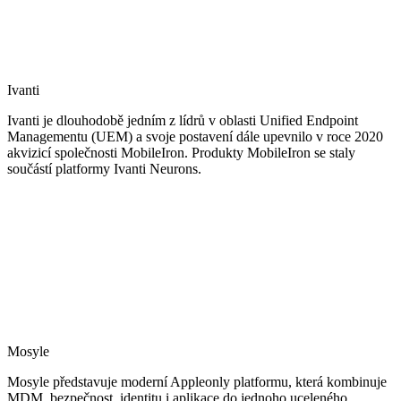
Ivanti
Ivanti je dlouhodobě jedním z lídrů v oblasti Unified Endpoint
Managementu (UEM) a svoje postavení dále upevnilo v roce 2020
akvizicí společnosti MobileIron. Produkty MobileIron se staly
součástí platformy Ivanti Neurons.
Mosyle
Mosyle představuje moderní Appleonly platformu, která kombinuje
MDM, bezpečnost, identitu i aplikace do jednoho uceleného