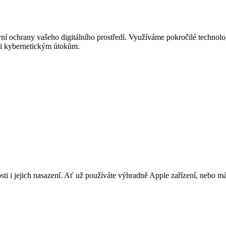
ní ochrany vašeho digitálního prostředí. Využíváme pokročilé technolog
roti kybernetickým útokům.
i i jejich nasazení. Ať už používáte výhradně Apple zařízení, nebo máte