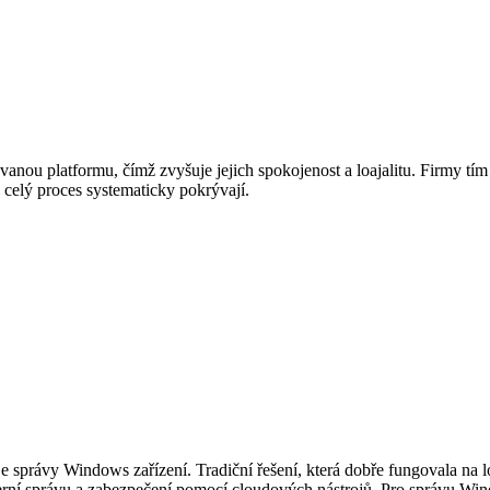
u platformu, čímž zvyšuje jejich spokojenost a loajalitu. Firmy tím z
celý proces systematicky pokrývají.
e správy Windows zařízení. Tradiční řešení, která dobře fungovala na 
erní správu a zabezpečení pomocí cloudových nástrojů. Pro správu Win