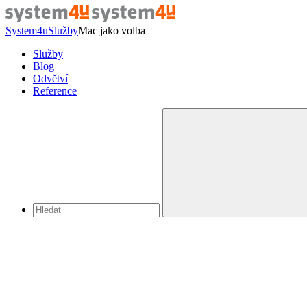
System4u
Služby
Mac jako volba
Služby
Blog
Odvětví
Reference