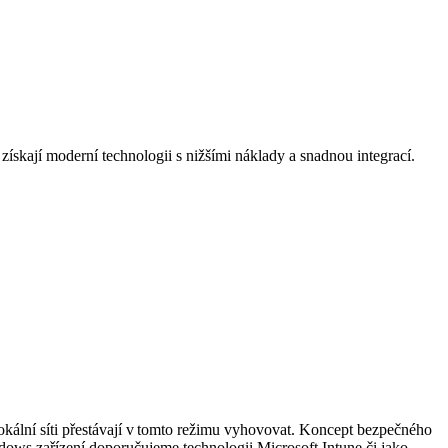
ískají moderní technologii s nižšími náklady a snadnou integrací.
lokální síti přestávají v tomto režimu vyhovovat. Koncept bezpečného
dows zařízení doporučujeme technologii Microsoft Intune či jako