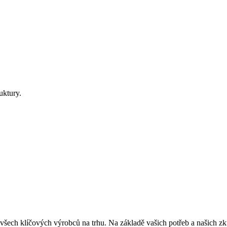
uktury.
 všech klíčových výrobců na trhu. Na základě vašich potřeb a našich zk