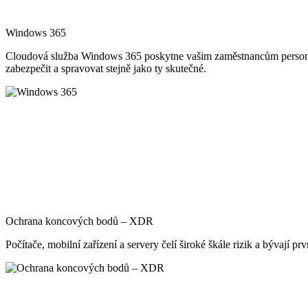
Windows 365
Cloudová služba Windows 365 poskytne vašim zaměstnancům personali
zabezpečit a spravovat stejně jako ty skutečné.
Ochrana koncových bodů – XDR
Počítače, mobilní zařízení a servery čelí široké škále rizik a bývají 