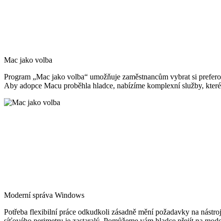
Mac jako volba
Program „Mac jako volba“ umožňuje zaměstnancům vybrat si preferovano
Aby adopce Macu proběhla hladce, nabízíme komplexní služby, které 
Moderní správa Windows
Potřeba flexibilní práce odkudkoli zásadně mění požadavky na nástroj
síťového perimetru je zastaralý. Pomůžeme vám hladce přejít na mod