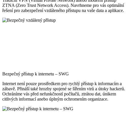
Tradiční VPN (Virtual Private Network) anebo moderní přístup
ZTNA (Zero Trust Network Access). Navrhneme pro vás optimální
řešení pro zabezpečení vzdáleného přístupu na vaše data a aplikace.
Bezpečný přístup k internetu – SWG
Internet není pouze prostředkem pro rychlý přístup k informacím a
zábavě. Přináší také hrozby spojené se šířením virů a útoky hackerů.
Ochráníme vás před nefunkčností počítačů, ztrátou dat, únikem
citlivých informací anebo úplným ochromením organizace.