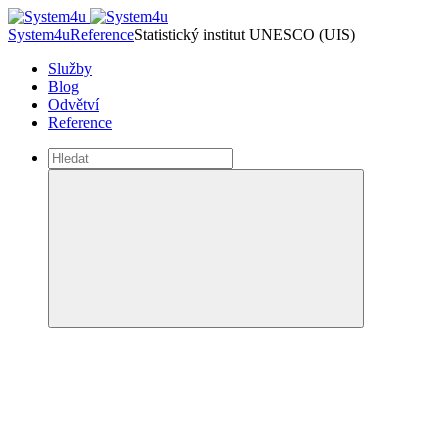
System4u
Reference
Statistický institut UNESCO (UIS)
Služby
Blog
Odvětví
Reference