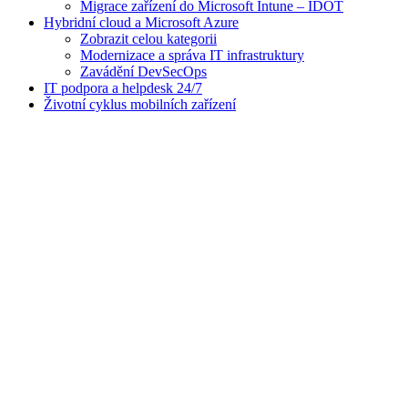
Migrace zařízení do Microsoft Intune – IDOT
Hybridní cloud a Microsoft Azure
Zobrazit celou kategorii
Modernizace a správa IT infrastruktury
Zavádění DevSecOps
IT podpora a helpdesk 24/7
Životní cyklus mobilních zařízení