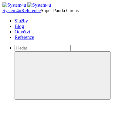
System4u
Reference
Super Panda Circus
Služby
Blog
Odvětví
Reference