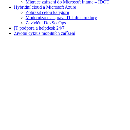
Migrace zařízení do Microsoft Intune – IDOT
Hybridní cloud a Microsoft Azure
Zobrazit celou kategorii
Modernizace a správa IT infrastruktury
Zavádění DevSecOps
IT podpora a helpdesk 24/7
Životní cyklus mobilních zařízení