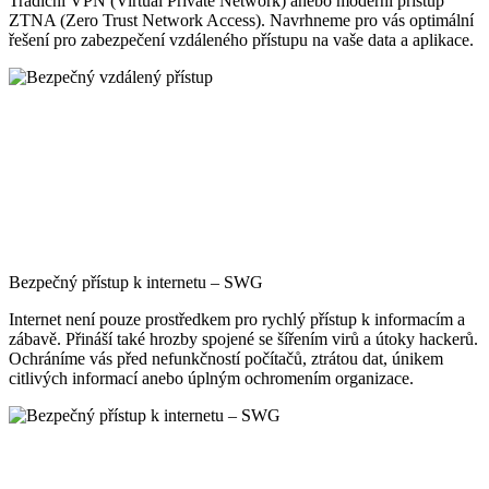
Tradiční VPN (Virtual Private Network) anebo moderní přístup
ZTNA (Zero Trust Network Access). Navrhneme pro vás optimální
řešení pro zabezpečení vzdáleného přístupu na vaše data a aplikace.
Bezpečný přístup k internetu – SWG
Internet není pouze prostředkem pro rychlý přístup k informacím a
zábavě. Přináší také hrozby spojené se šířením virů a útoky hackerů.
Ochráníme vás před nefunkčností počítačů, ztrátou dat, únikem
citlivých informací anebo úplným ochromením organizace.