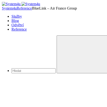
System4u
Reference
BlueLink – Air France Group
Služby
Blog
Odvětví
Reference