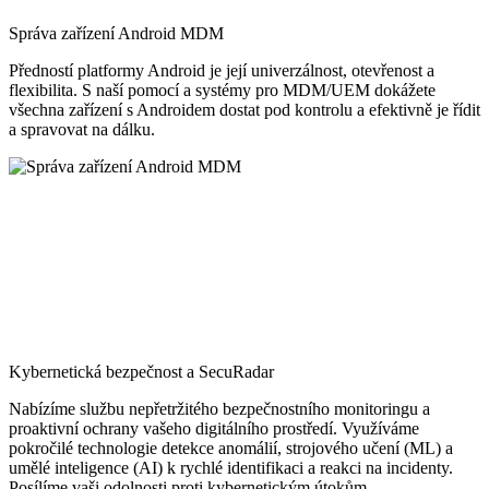
Správa zařízení Android MDM
Předností platformy Android je její univerzálnost, otevřenost a
flexibilita. S naší pomocí a systémy pro MDM/UEM dokážete
všechna zařízení s Androidem dostat pod kontrolu a efektivně je řídit
a spravovat na dálku.
Kybernetická bezpečnost a SecuRadar
Nabízíme službu nepřetržitého bezpečnostního monitoringu a
proaktivní ochrany vašeho digitálního prostředí. Využíváme
pokročilé technologie detekce anomálií, strojového učení (ML) a
umělé inteligence (AI) k rychlé identifikaci a reakci na incidenty.
Posílíme vaši odolnosti proti kybernetickým útokům.