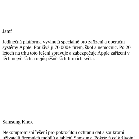
Jamf
Jedinečná platforma vyvinutá speciálně pro zařízení a operační
systémy Apple. Používá ji 70 000+ firem, škol a nemocnic. Po 20
letech na trhu toto řešení spravuje a zabezpečuje Apple zařízení v
těch největších a nejúspěšnějších firmách světa.
Samsung Knox
Nekompromisní řešení pro pokročilou ochranu dat a soukromí
uživatelů firemních mobilů a tabletů Samsung. Pokrývá celý životní