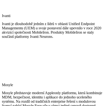
Ivanti
Ivanti je dlouhodobě jedním z lídrů v oblasti Unified Endpoint
Managementu (UEM) a svoje postavení dále upevnilo v roce 2020
akvizicí společnosti MobileIron. Produkty MobileIron se staly
součástí platformy Ivanti Neurons.
Mosyle
Mosyle představuje moderní Appleonly platformu, která kombinuje
MDM, bezpečnost, identitu i aplikace do jednoho uceleného
systému. Na rozdíl od tradičních enterprise řešení s modulovou
licencí nabízí Mosyle Fuse vše v rámci jediné cenově dostupné