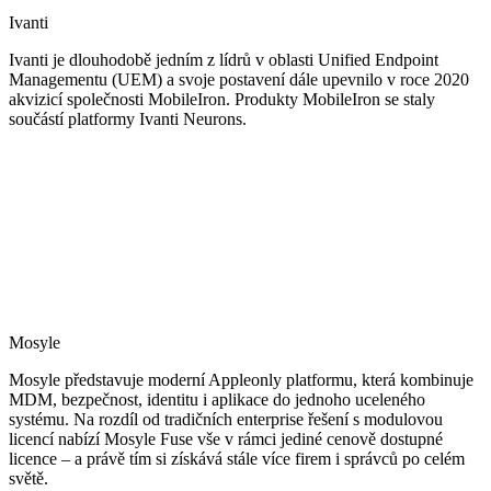
Ivanti
Ivanti je dlouhodobě jedním z lídrů v oblasti Unified Endpoint
Managementu (UEM) a svoje postavení dále upevnilo v roce 2020
akvizicí společnosti MobileIron. Produkty MobileIron se staly
součástí platformy Ivanti Neurons.
Mosyle
Mosyle představuje moderní Appleonly platformu, která kombinuje
MDM, bezpečnost, identitu i aplikace do jednoho uceleného
systému. Na rozdíl od tradičních enterprise řešení s modulovou
licencí nabízí Mosyle Fuse vše v rámci jediné cenově dostupné
licence – a právě tím si získává stále více firem i správců po celém
světě.