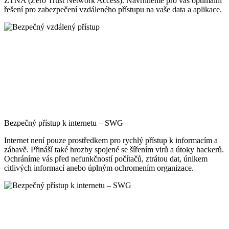
ZTNA (Zero Trust Network Access). Navrhneme pro vás optimální
řešení pro zabezpečení vzdáleného přístupu na vaše data a aplikace.
Bezpečný přístup k internetu – SWG
Internet není pouze prostředkem pro rychlý přístup k informacím a
zábavě. Přináší také hrozby spojené se šířením virů a útoky hackerů.
Ochráníme vás před nefunkčností počítačů, ztrátou dat, únikem
citlivých informací anebo úplným ochromením organizace.