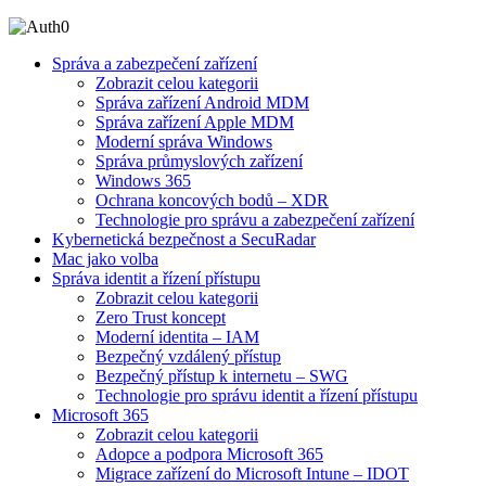
Správa a zabezpečení zařízení
Zobrazit celou kategorii
Správa zařízení Android MDM
Správa zařízení Apple MDM
Moderní správa Windows
Správa průmyslových zařízení
Windows 365
Ochrana koncových bodů – XDR
Technologie pro správu a zabezpečení zařízení
Kybernetická bezpečnost a SecuRadar
Mac jako volba
Správa identit a řízení přístupu
Zobrazit celou kategorii
Zero Trust koncept
Moderní identita – IAM
Bezpečný vzdálený přístup
Bezpečný přístup k internetu – SWG
Technologie pro správu identit a řízení přístupu
Microsoft 365
Zobrazit celou kategorii
Adopce a podpora Microsoft 365
Migrace zařízení do Microsoft Intune – IDOT